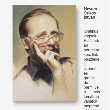
Nevem
Csikós
István
Grafikus
vagyok.
Elsősorb
an
portrékat
készítek
pasztelle
l,
szénnel
és
grafittal,
de
bármilye
n más
témában
vállalok
megrend