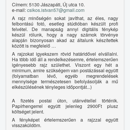
Címem: 5130 Jászapáti, Új utca 10.
e-mail:
csikos.istvan57@gmail.com
A rajz minőségén sokat javíthat, az éles, nagy
felbontású fotó, esetleg stúdióban készült profi
felvétel. De manapság annyi digitális fénykép
készül rólunk, hogy a nagy számok törvénye
alapján bizonyosan akad az általunk készítettek
között is megfelelő …
A rajzokat igyekszem rövid határidővel elvállalni.
Ha több idő áll a rendelkezésemre, értelemszerűen
igényesebb rajz születhet. Viszont egy hét a
minimum, amire szükségem van postázással együtt
(folyamatban lévő, egyéb megrendelések
mennyisége természetesen befolyásolják a mű
elkészülésének tényleges időpontját...)
A fizetés postai úton, utánvétellel történik.
Papírhengerrel együtt jelenleg 2900Ft plusz
költséget jelent.
A fényképet értelemszerűen a rajzzal együtt
visszaküldöm.