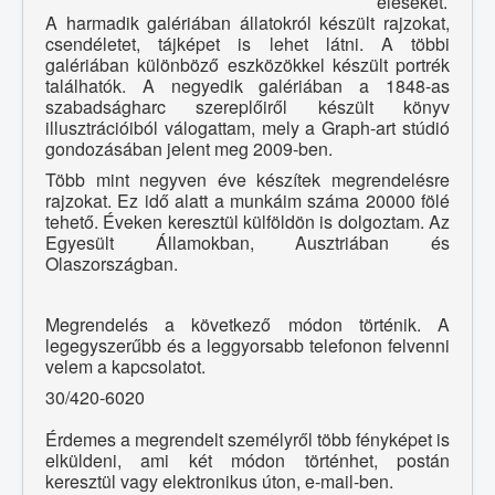
eléseket.
A harmadik galériában állatokról készült rajzokat,
csendéletet, tájképet is lehet látni. A többi
galériában különböző eszközökkel készült portrék
találhatók. A negyedik galériában a 1848-as
szabadságharc szereplőiről készült könyv
illusztrációiból válogattam, mely a Graph-art stúdió
gondozásában jelent meg 2009-ben.
Több mint negyven éve készítek megrendelésre
rajzokat. Ez idő alatt a munkáim száma 20000 fölé
tehető. Éveken keresztül külföldön is dolgoztam. Az
Egyesült Államokban, Ausztriában és
Olaszországban.
Megrendelés a következő módon történik. A
legegyszerűbb és a leggyorsabb telefonon felvenni
velem a kapcsolatot.
30/420-6020
Érdemes a megrendelt személyről több fényképet is
elküldeni, ami két módon történhet, postán
keresztül vagy elektronikus úton, e-mail-ben.