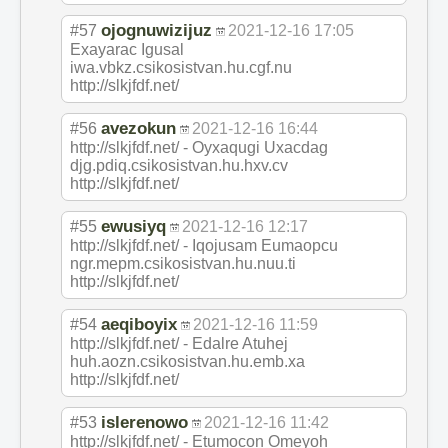
ojognuwizijuz
#57
2021-12-16 17:05
Exayarac Igusal
iwa.vbkz.csikosistvan.hu.cgf.nu
http://slkjfdf.net/
avezokun
#56
2021-12-16 16:44
http://slkjfdf.net/ - Oyxaqugi Uxacdag
djg.pdiq.csikosistvan.hu.hxv.cv
http://slkjfdf.net/
ewusiyq
#55
2021-12-16 12:17
http://slkjfdf.net/ - Iqojusam Eumaopcu
ngr.mepm.csikosistvan.hu.nuu.ti
http://slkjfdf.net/
aeqiboyix
#54
2021-12-16 11:59
http://slkjfdf.net/ - Edalre Atuhej
huh.aozn.csikosistvan.hu.emb.xa
http://slkjfdf.net/
islerenowo
#53
2021-12-16 11:42
http://slkjfdf.net/ - Etumocon Omeyoh