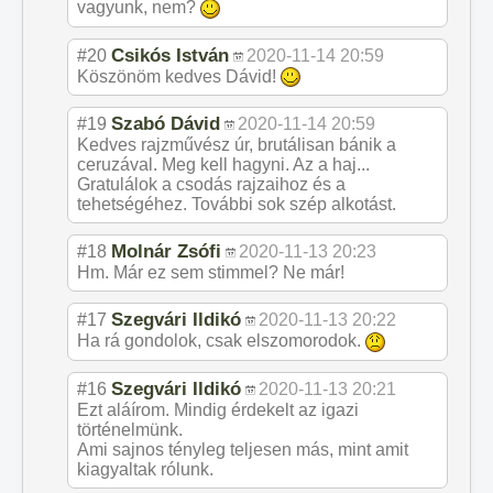
vagyunk, nem?
Csikós István
#20
2020-11-14 20:59
Köszönöm kedves Dávid!
Szabó Dávid
#19
2020-11-14 20:59
Kedves rajzművész úr, brutálisan bánik a
ceruzával. Meg kell hagyni. Az a haj...
Gratulálok a csodás rajzaihoz és a
tehetségéhez. További sok szép alkotást.
Molnár Zsófi
#18
2020-11-13 20:23
Hm. Már ez sem stimmel? Ne már!
Szegvári Ildikó
#17
2020-11-13 20:22
Ha rá gondolok, csak elszomorodok.
Szegvári Ildikó
#16
2020-11-13 20:21
Ezt aláírom. Mindig érdekelt az igazi
történelmünk.
Ami sajnos tényleg teljesen más, mint amit
kiagyaltak rólunk.