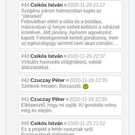
Csikós István
#44
2020-11-28 21:17
Szegény párom halmozottan kapta az
"ütéseket"
Februárban eltört a válla és a bordája.
márciusban új helyre kellett költözni a ruházati
üzletével. Jött járvány. Apósom agyvérzést
kapott. Feleségemnek kellett gondoznia, mert
az egészségügy semmit nem akart csinálni.. .
Csikós István
#43
2020-11-26 22:37
Virtuális harmadik világháború, valódi
áldozatokkal.
Czuczay Péter
#42
2020-11-26 22:35
Szétesik minden. Borzasztó.
Czuczay Péter
#41
2020-11-26 22:35
Elképesztő, hogy mi zajlik. Ki gondolta volna
még év elején.
Csikós István
#40
2020-11-25 21:52
Ez a projekt a fehér rassznak szól.
Európaiaknak különösen.