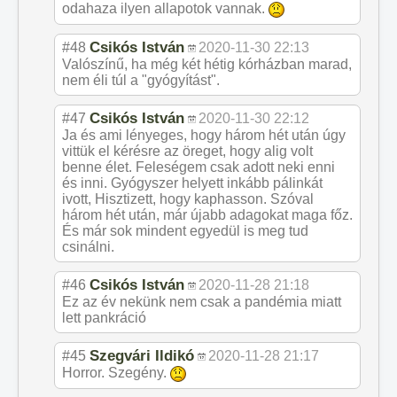
odahaza ilyen allapotok vannak.
Csikós István
#48
2020-11-30 22:13
Valószínű, ha még két hétig kórházban marad,
nem éli túl a "gyógyítást".
Csikós István
#47
2020-11-30 22:12
Ja és ami lényeges, hogy három hét után úgy
vittük el kérésre az öreget, hogy alig volt
benne élet. Feleségem csak adott neki enni
és inni. Gyógyszer helyett inkább pálinkát
ivott, Hisztizett, hogy kaphasson. Szóval
három hét után, már újabb adagokat maga főz.
És már sok mindent egyedül is meg tud
csinálni.
Csikós István
#46
2020-11-28 21:18
Ez az év nekünk nem csak a pandémia miatt
lett pankráció
Szegvári Ildikó
#45
2020-11-28 21:17
Horror. Szegény.