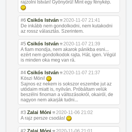
rajzolni István! Gyönyörű! Mint egy fénykép.
Csikós István
#6
2020-11-07 21:41
De inkább nem gondolkodni, nem kutakodni
az rossz választás. Szerintem.
Csikós István
#5
2020-11-07 21:39
A fiam mondja, nem akarok pánikba esni...
ezért nem gondolkodok rajta. Hát, igen. Végül
is minden oka meg van rá.
Csikós István
#4
2020-11-07 21:37
Köszi Móni!
Sajnos ez nekem is sokszor eszembe jut az
utódaim miatt is, nyilván. Próbáltam velük
beszélni finoman a változásokról, okairól, de
nagyon nem akarják tudni...
Zalai Móni
#3
2020-11-06 21:02
A rajz persze csodás!
Zalai Móni
#2
2020-11-06 21:01