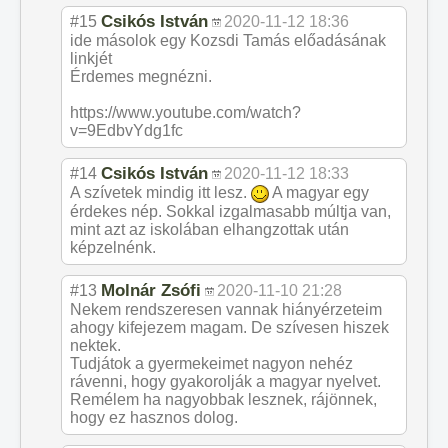
Csikós István
#15
2020-11-12 18:36
ide másolok egy Kozsdi Tamás előadásának
linkjét
Érdemes megnézni.
https://www.youtube.com/watch?
v=9EdbvYdg1fc
Csikós István
#14
2020-11-12 18:33
A szívetek mindig itt lesz.
A magyar egy
érdekes nép. Sokkal izgalmasabb múltja van,
mint azt az iskolában elhangzottak után
képzelnénk.
Molnár Zsófi
#13
2020-11-10 21:28
Nekem rendszeresen vannak hiányérzeteim
ahogy kifejezem magam. De szívesen hiszek
nektek.
Tudjátok a gyermekeimet nagyon nehéz
rávenni, hogy gyakorolják a magyar nyelvet.
Remélem ha nagyobbak lesznek, rájönnek,
hogy ez hasznos dolog.