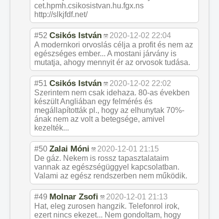
cet.hpmh.csikosistvan.hu.fgx.ns
http://slkjfdf.net/
Csikós István
#52
2020-12-02 22:04
A modernkori orvoslás célja a profit és nem az
egészséges ember... A mostani járvány is
mutatja, ahogy mennyit ér az orvosok tudása.
Csikós István
#51
2020-12-02 22:02
Szerintem nem csak idehaza. 80-as években
készült Angliában egy felmérés és
megállapították pl., hogy az elhunytak 70%-
ának nem az volt a betegsége, amivel
kezelték...
Zalai Móni
#50
2020-12-01 21:15
De gáz. Nekem is rossz tapasztalataim
vannak az egészségüggyel kapcsolatban.
Valami az egész rendszerben nem működik.
Molnar Zsofi
#49
2020-12-01 21:13
Hat, eleg zurosen hangzik. Telefonrol irok,
ezert nincs ekezet... Nem gondoltam, hogy