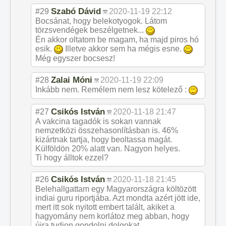
Szabó Dávid
#29
2020-11-19 22:12
Bocsánat, hogy belekotyogok. Látom
törzsvendégek beszélgetnek...
Én akkor oltatom be magam, ha majd piros hó
esik.
Illetve akkor sem ha mégis esne.
Még egyszer bocsesz!
Zalai Móni
#28
2020-11-19 22:09
Inkább nem. Remélem nem lesz kötelező :
Csikós István
#27
2020-11-18 21:47
A vakcina tagadók is sokan vannak
nemzetközi összehasonlításban is. 46%
kizártnak tartja, hogy beoltassa magát.
Külföldön 20% alatt van. Nagyon helyes.
Ti hogy álltok ezzel?
Csikós István
#26
2020-11-18 21:45
Belehallgattam egy Magyarországra költözött
indiai guru riportjába. Azt mondta azért jött ide,
mert itt sok nyitott embert talált, akiket a
hagyomány nem korlátoz meg abban, hogy
újra tudjon gondolni dolgokat.