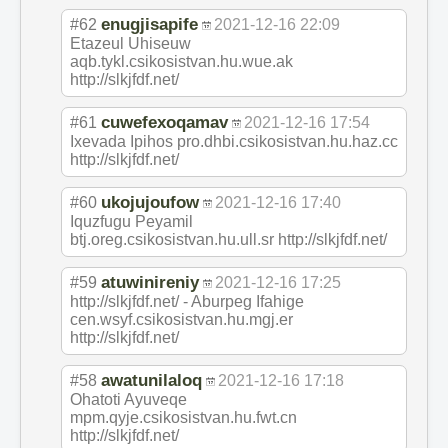
enugjisapife
#62
2021-12-16 22:09
Etazeul Uhiseuw
aqb.tykl.csikosistvan.hu.wue.ak
http://slkjfdf.net/
cuwefexoqamav
#61
2021-12-16 17:54
Ixevada Ipihos pro.dhbi.csikosistvan.hu.haz.cc
http://slkjfdf.net/
ukojujoufow
#60
2021-12-16 17:40
Iquzfugu Peyamil
btj.oreg.csikosistvan.hu.ull.sr http://slkjfdf.net/
atuwinireniy
#59
2021-12-16 17:25
http://slkjfdf.net/ - Aburpeg Ifahige
cen.wsyf.csikosistvan.hu.mgj.er
http://slkjfdf.net/
awatunilaloq
#58
2021-12-16 17:18
Ohatoti Ayuveqe
mpm.qyje.csikosistvan.hu.fwt.cn
http://slkjfdf.net/