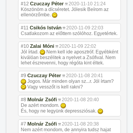
Czuczay Péter
#12
2020-11-10 21:24
Köszönöm a dícséretet. Jólesik Beírom az
ellenörzőmbe.
Csikós István
#11
2020-11-09 22:03
Csatlakozom az előttem szólóhoz. Egyetértek.
Zalai Móni
#10
2020-11-09 22:02
Jól írtad.
Nem kell ide aposztróf. Egyébként
kiválóan beszélitek a nyelvet a Zsófival. Nem
lehet észrevenni, hogy régóta kint éltek.
Czuczay Péter
#9
2020-11-08 20:41
Jogos. Már minden olyan sz...r. Jól írtam?
Vagy vesszőt is kell rakni?
Molnár Zsófi
#8
2020-11-08 20:40
De azért mondom.
És, hogy ne legyünk depressziósak.
Molnár Zsófi
#7
2020-11-08 20:38
Nem azért mondom, de annyira tudsz hajat