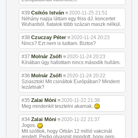
Csikós István
#39
2020-11-25 21:51
Néhány napja láttam egy friss dJ. koncertet
Wuhanból. fiatalok több százan maszk nélkül.
Czuczay Péter
#38
2020-11-24 20:23
Nincs? Ezt nem is tudtam. Biztos?
Molnár Zsófi
#37
2020-11-24 20:23
Kínában úgy hallottam nincs második hullám.
Molnár Zsófi
#36
2020-11-24 20:22
Sziasztok! Mit csináltok Európában? Mindent
lezártnak?
Zalai Móni
#35
2020-11-22 21:38
Meg mindenkit tesztelni akarnak.
Zalai Móni
#34
2020-11-22 21:37
Jogos.
Mit szóltok, hogy Orbán 12 millió vakcinát
rendelt. Pedig olyasmit mondott, hogy nem