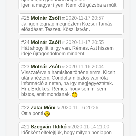
Igen a magyar ilyen. Nem köti gúzsba a múlt.
Molnár Zsófi
#25
2020-11-17 20:57
Ja, igen tegnap megnéztem Kozsdi Tamás
előadását. Teszett. Köszi István.
Molnár Zsófi
#24
2020-11-17 20:55
Hát ahogy itt is így van. Rémes. Azt hiszem
ideje újragondolnom mindent.
Molnár Zsófi
#23
2020-11-16 20:44
Visszatérve a hamisított történelemre. Kicsit
utánanéztem. Gondoltam biztos van róla
információ a neten, ha így megjegyeztétek.
Hm. Érdekes. Rémes, hogy semmi sem
biztos, amit mondanak.
Zalai Móni
#22
2020-11-16 20:36
Ott a pont!
Szegvári Ildikó
#21
2020-11-14 21:00
Időnként elfelejtjük, hogy milyen honlapon