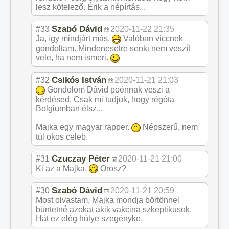
lesz kötelező. Érik a népírtás...
Szabó Dávid
#33
2020-11-22 21:35
Ja, így mindjárt más.
Valóban viccnek
gondoltam. Mindenesetre senki nem veszít
vele, ha nem ismeri.
Csikós István
#32
2020-11-21 21:03
Gondolom Dávid poénnak veszi a
kérdésed. Csak mi tudjuk, hogy régóta
Belgiumban élsz...
Majka egy magyar rapper.
Népszerű, nem
túl okos celeb.
Czuczay Péter
#31
2020-11-21 21:00
Ki az a Majka.
Orosz?
Szabó Dávid
#30
2020-11-21 20:59
Most olvastam, Majka mondja börtönnel
büntetné azokat akik vakcina szkeptikusok.
Hát ez elég hülye szegényke.