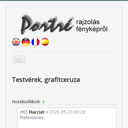
Navigáció
váltása
Címlap
Testvérek, grafitceruza
Galéria
Blog
Hozzászólások
Árak
Megrendelés
Harriet
#65
2026-05-23 00:28
References:
Elérhetőségem